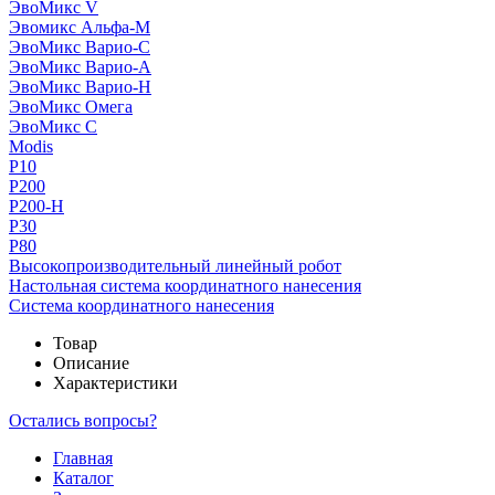
ЭвоМикс V
Эвомикс Альфа-М
ЭвоМикс Варио-C
ЭвоМикс Варио-А
ЭвоМикс Варио-Н
ЭвоМикс Омега
ЭвоМикс С
Modis
P10
P200
P200-H
P30
P80
Высокопроизводительный линейный робот
Настольная система координатного нанесения
Система координатного нанесения
Товар
Описание
Характеристики
Остались вопросы?
Главная
Каталог