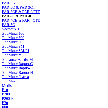
PAR 3B
PAR 3C & PAR 3CT
PAR 3CE & PAR 3CTE
PAR 4C & PAR 4CT
PAR 4CE & PAR 4CTE
PAR 5C
Vectomix TC
ЭвоМикс 100
ЭвоМикс 600
ЭвоМикс 603
ЭвоМикс SM
ЭвоМикс SM-P1
ЭвоМикс V
Эвомикс Альфа-М
ЭвоМикс Варио-C
ЭвоМикс Варио-А
ЭвоМикс Варио-Н
ЭвоМикс Омега
ЭвоМикс С
Modis
P10
P200
P200-H
P30
P80