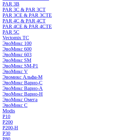
PAR 3B
PAR 3C & PAR 3CT
PAR 3CE & PAR 3CTE
PAR 4C & PAR 4CT
PAR 4CE & PAR 4CTE
PAR 5C
Vectomix TC
ЭвоМикс 100
ЭвоМикс 600
ЭвоМикс 603
ЭвоМикс SM
ЭвоМикс SM-P1
ЭвоМикс V
Эвомикс Альфа-М
ЭвоМикс Варио-C
ЭвоМикс Варио-А
ЭвоМикс Варио-Н
ЭвоМикс Омега
ЭвоМикс С
Modis
P10
P200
P200-H
P30
P80