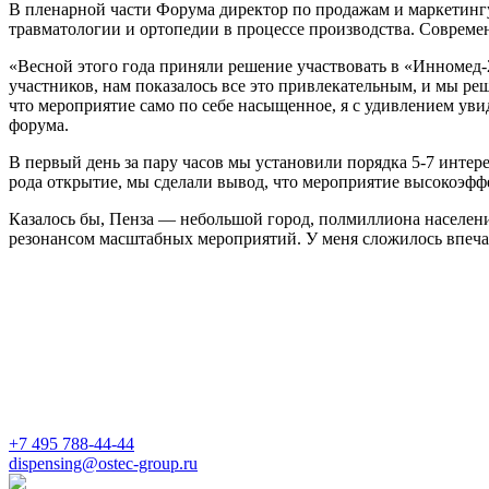
В пленарной части Форума директор по продажам и маркетинг
травматологии и ортопедии в процессе производства. Совреме
«Весной этого года приняли решение участвовать в «Инномед-
участников, нам показалось все это привлекательным, и мы ре
что мероприятие само по себе насыщенное, я с удивлением ув
форума.
В первый день за пару часов мы установили порядка
5-7
интере
рода открытие, мы сделали вывод, что мероприятие высокоэффе
Казалось бы, Пенза — небольшой город, полмиллиона населени
резонансом масштабных мероприятий. У меня сложилось впеча
+7 495 788-44-44
dispensing@ostec-group.ru