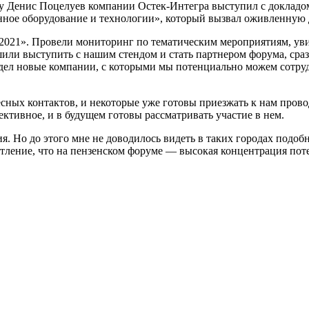
у Денис Поцелуев компании Остек-Интегра выступил с докладо
нное оборудование и технологии», который вызвал оживленную 
2021». Провели мониторинг по тематическим мероприятиям, уви
шили выступить с нашим стендом и стать партнером форума, сраз
идел новые компании, с которыми мы потенциально можем сотруд
сных контактов, и некоторые уже готовы приезжать к нам прово
ктивное, и в будущем готовы рассматривать участие в нем.
я. Но до этого мне не доводилось видеть в таких городах под
тление, что на пензенском форуме — высокая концентрация пот