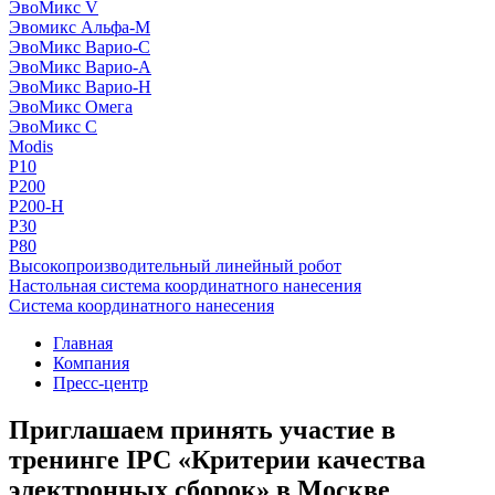
ЭвоМикс V
Эвомикс Альфа-М
ЭвоМикс Варио-C
ЭвоМикс Варио-А
ЭвоМикс Варио-Н
ЭвоМикс Омега
ЭвоМикс С
Modis
P10
P200
P200-H
P30
P80
Высокопроизводительный линейный робот
Настольная система координатного нанесения
Система координатного нанесения
Главная
Компания
Пресс-центр
Приглашаем принять участие в
тренинге IPC «Критерии качества
электронных сборок» в Москве