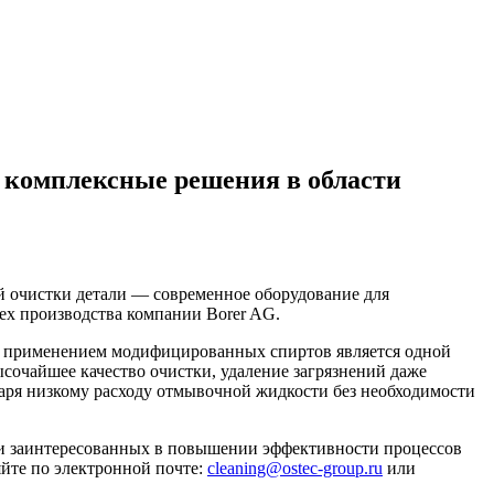
 комплексные решения в области
 очистки детали — современное оборудование для
ex производства компании Borer AG.
е с применением модифицированных спиртов является одной
очайшее качество очистки, удаление загрязнений даже
даря низкому расходу отмывочной жидкости без необходимости
х и заинтересованных в повышении эффективности процессов
йте по электронной почте:
cleaning@ostec-group.ru
или