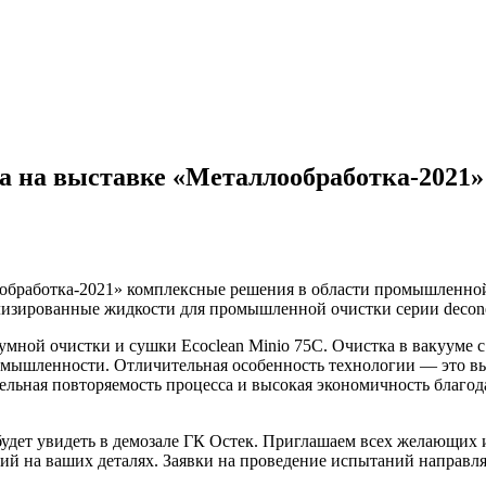
а на выставке «Металлообработка-2021»
обработка-2021» комплексные решения в области промышленной
лизированные жидкости для промышленной очистки серии decon
уумной очистки и сушки Ecoclean Minio 75C. Очистка в вакуум
мышленности. Отличительная особенность технологии — это выс
ельная повторяемость процесса и высокая экономичность благо
 будет увидеть в демозале ГК Остек. Приглашаем всех желающи
й на ваших деталях. Заявки на проведение испытаний направля