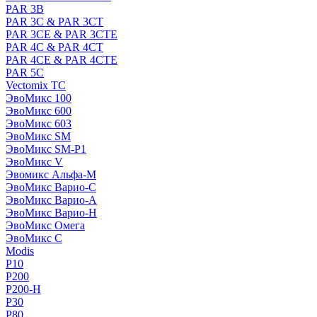
PAR 3B
PAR 3C & PAR 3CT
PAR 3CE & PAR 3CTE
PAR 4C & PAR 4CT
PAR 4CE & PAR 4CTE
PAR 5C
Vectomix TC
ЭвоМикс 100
ЭвоМикс 600
ЭвоМикс 603
ЭвоМикс SM
ЭвоМикс SM-P1
ЭвоМикс V
Эвомикс Альфа-М
ЭвоМикс Варио-C
ЭвоМикс Варио-А
ЭвоМикс Варио-Н
ЭвоМикс Омега
ЭвоМикс С
Modis
P10
P200
P200-H
P30
P80