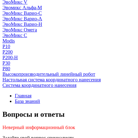
ЭвоМикс V
Эвомикс Альфа-М
ЭвоМикс Варио-C
ЭвоМикс Варио-А
ЭвоМикс Варио-Н
ЭвоМикс Омега
ЭвоМикс С
Modis
P10
P200
P200-H
P30
P80
Высокопроизводительный линейный робот
Настольная система координатного нанесения
Система координатного нанесения
Главная
База знаний
Вопросы и ответы
Неверный информационный блок
Задайте свой вопрос специалисту